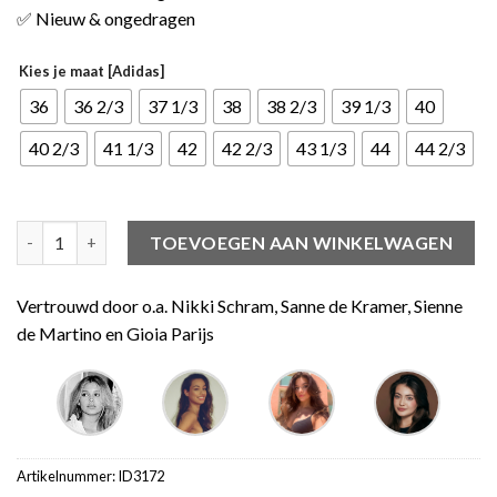
✅ Nieuw & ongedragen
Kies je maat [Adidas]
36
36 2/3
37 1/3
38
38 2/3
39 1/3
40
40 2/3
41 1/3
42
42 2/3
43 1/3
44
44 2/3
adidas Originals Campus 00s Charcoal (W) aantal
TOEVOEGEN AAN WINKELWAGEN
Vertrouwd door o.a. Nikki Schram, Sanne de Kramer, Sienne
de Martino en Gioia Parijs
Artikelnummer:
ID3172