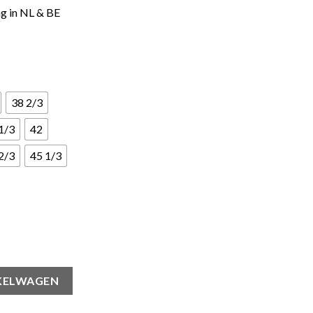
ng in NL & BE
38 2/3
1/3
42
2/3
45 1/3
n Follow The Leader aantal
KELWAGEN