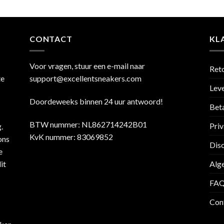
CONTACT
KL
Voor vragen, stuur een e-mail naar
Ret
te
support@excellentsneakers.com
Leve
Doordeweeks binnen 24 uur antwoord!
Bet
BTW nummer: NL862714242B01
Priv
.
KvK nummer: 83069852
ons
Dis
e
it
Alg
FA
Con