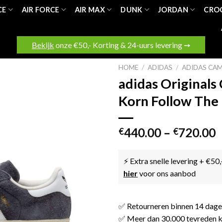
CE
AIR FORCE
AIR MAX
DUNK
JORDAN
CRO
Bekijk
onze €50,- Korting & 24-uurs levering ➙
HOME
/
ADIDAS
/
ADIDAS CA
adidas Originals
Korn Follow The
440.00
–
720.00
€
€
⚡ Extra snelle levering + €50,
hier
voor ons aanbod
✅ Retourneren binnen 14 dag
✅ Meer dan 30.000 tevreden k