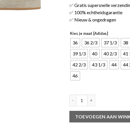
✅ Gratis supersnelle verzendi
✅ 100% echtheidsgarantie
✅ Nieuw & ongedragen
Kies je maat [Adidas]
36
36 2/3
37 1/3
38
39 1/3
40
40 2/3
41 
42 2/3
43 1/3
44
44 
46
adidas Originals Campus 2 Kor
TOEVOEGEN AAN WIN