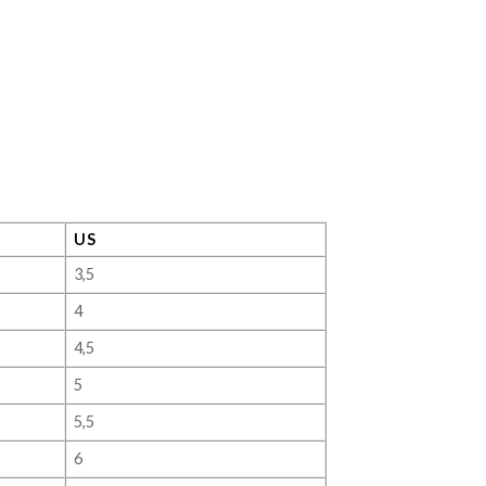
US
3,5
4
4,5
5
5,5
6