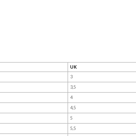
UK
3
3,5
4
4,5
5
5,5