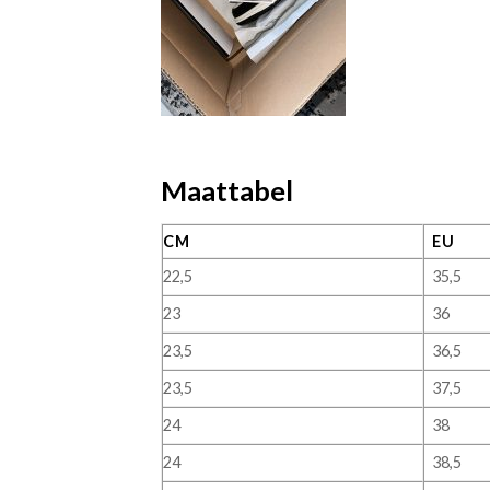
Maattabel
CM
EU
22,5
35,5
23
36
23,5
36,5
23,5
37,5
24
38
24
38,5