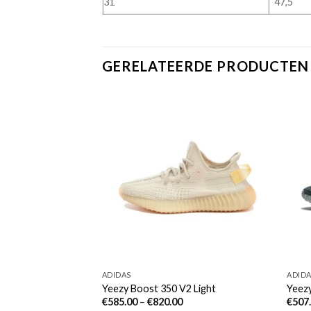
31
47,5
GERELATEERDE PRODUCTEN
ADIDAS
ADID
V2 Mono Cinder
Yeezy Boost 350 V2 Light
Yeezy
€
585.00
–
€
820.00
€
507