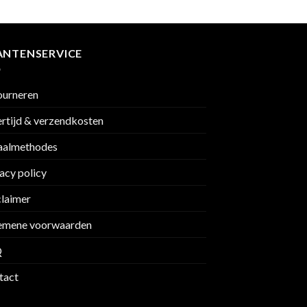
ANTENSERVICE
ourneren
rtijd & verzendkosten
aalmethodes
acy policy
claimer
emene voorwaarden
Q
tact