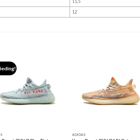
11,5
12
ieding!
AS
ADIDAS