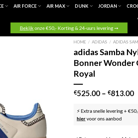
CE
AIR FORCE
AIR MAX
DUNK
JORDAN
CRO
Bekijk
onze €50,- Korting & 24-uurs levering ➙
HOME
/
ADIDAS
/
ADIDAS SA
adidas Samba Ny
Bonner Wonder 
Royal
525.00
–
813.00
€
€
⚡ Extra snelle levering + €50,
hier
voor ons aanbod