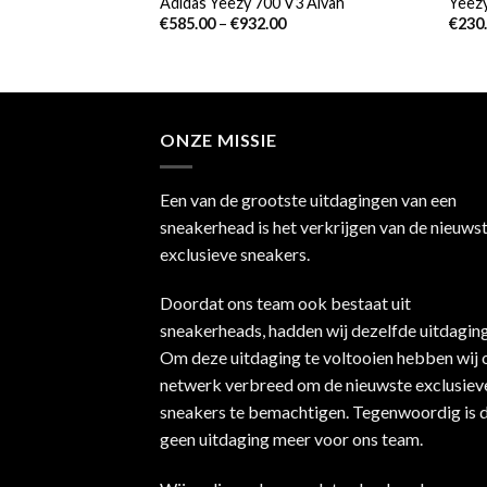
2 Black Non-
Adidas Yeezy 700 V3 Alvah
Yeezy
€
585.00
–
€
932.00
€
230
00
ONZE MISSIE
Een van de grootste uitdagingen van een
sneakerhead is het verkrijgen van de nieuws
exclusieve sneakers.
Doordat ons team ook bestaat uit
sneakerheads, hadden wij dezelfde uitdaging
Om deze uitdaging te voltooien hebben wij 
netwerk verbreed om de nieuwste exclusiev
sneakers te bemachtigen. Tegenwoordig is d
geen uitdaging meer voor ons team.