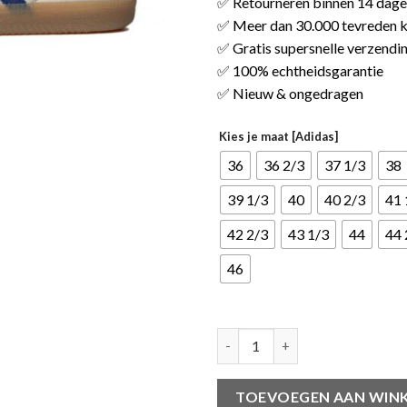
✅ Retourneren binnen 14 dag
✅ Meer dan 30.000 tevreden k
✅ Gratis supersnelle verzendi
✅ 100% echtheidsgarantie
✅ Nieuw & ongedragen
Kies je maat [Adidas]
36
36 2/3
37 1/3
38
39 1/3
40
40 2/3
41 
42 2/3
43 1/3
44
44 
46
adidas Samba Nylon Wales Bon
TOEVOEGEN AAN WIN