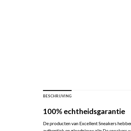
BESCHRIJVING
100% echtheidsgarantie
De producten van Excellent Sneakers hebben
authentiek en gloednieuw zijn.De sneakers w