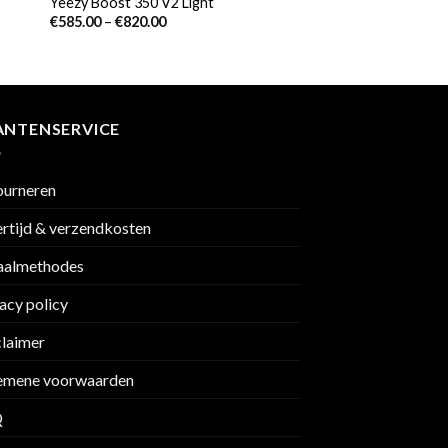
Yeezy Boost 350 V2 Light
€
585.00
–
€
820.00
ANTENSERVICE
ourneren
rtijd & verzendkosten
aalmethodes
acy policy
claimer
emene voorwaarden
Q