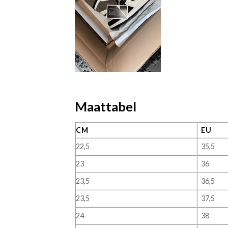
Maattabel
CM
EU
22,5
35,5
23
36
23,5
36,5
23,5
37,5
24
38