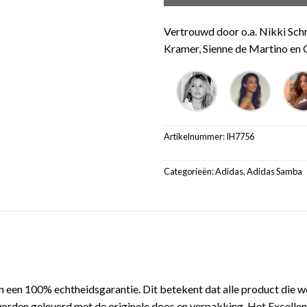
Vertrouwd door o.a. Nikki Sch
Kramer, Sienne de Martino en G
Artikelnummer:
IH7756
Categorieën:
Adidas
,
Adidas Samba
 een 100% echtheidsgarantie. Dit betekent dat alle product die 
orden geleverd met de originele doos en verpakking. Het Excellen