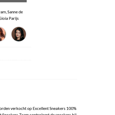
ram, Sanne de
ioia Parijs
worden verkocht op Excellent Sneakers 100%
t Sneakers Team controleert de sneakers bij