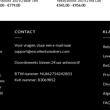
 Boost 350 V2 Blue Tint
Yeezy Boost 350 V2 MX Oat
.00
–
€
779.00
€
541.00
–
€
956.00
CONTACT
KL
Voor vragen, stuur een e-mail naar
Ret
te
support@excellentsneakers.com
Leve
Doordeweeks binnen 24 uur antwoord!
Bet
BTW nummer: NL862714242B01
Priv
.
KvK nummer: 83069852
ons
Dis
e
it
Alg
FA