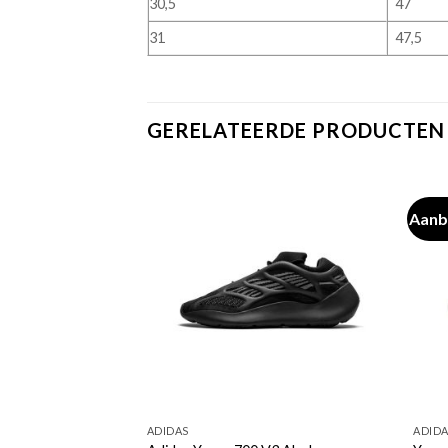
30,5
47
31
47,5
GERELATEERDE PRODUCTEN
Aanb
ADIDAS
ADID