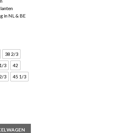
en
lanten
ng in NL & BE
38 2/3
1/3
42
2/3
45 1/3
ner Wonder Clay Royal aantal
KELWAGEN