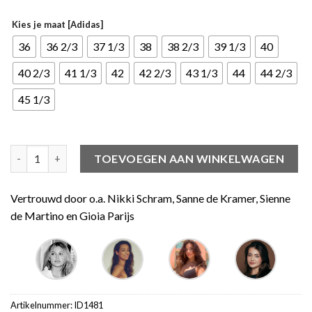
Kies je maat [Adidas]
36
36 2/3
37 1/3
38
38 2/3
39 1/3
40
40 2/3
41 1/3
42
42 2/3
43 1/3
44
44 2/3
45 1/3
adidas Samba OG Brown Putty Grey aantal
TOEVOEGEN AAN WINKELWAGEN
Vertrouwd door o.a. Nikki Schram, Sanne de Kramer, Sienne
de Martino en Gioia Parijs
Artikelnummer:
ID1481