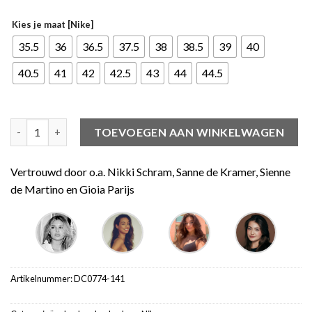
Kies je maat [Nike]
35.5
36
36.5
37.5
38
38.5
39
40
40.5
41
42
42.5
43
44
44.5
Air Jordan 1 Low Ice Blue (W) aantal
TOEVOEGEN AAN WINKELWAGEN
Vertrouwd door o.a. Nikki Schram, Sanne de Kramer, Sienne
de Martino en Gioia Parijs
Artikelnummer:
DC0774-141