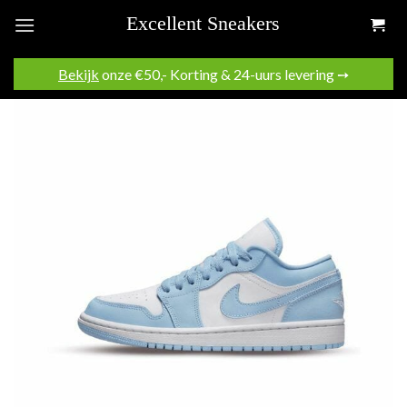
Skip
to
content
Bekijk
onze €50,- Korting & 24-uurs levering ➙