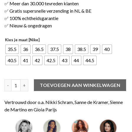
✅ Meer dan 30.000 tevreden klanten
✅ Gratis supersnelle verzending in NL & BE
✅ 100% echtheidsgarantie
✅ Nieuw & ongedragen
Kies je maat [Nike]
35.5
36
36.5
37.5
38
38.5
39
40
40.5
41
42
42.5
43
44
44.5
Jordan 1 High Lucky Green (W) aantal
TOEVOEGEN AAN WINKELWAGEN
Vertrouwd door o.a. Nikki Schram, Sanne de Kramer, Sienne
de Martino en Gioia Parijs