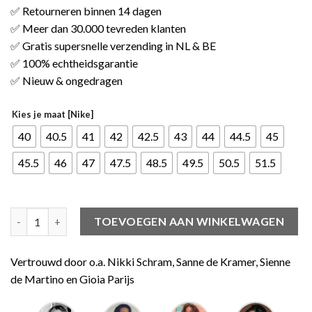
✅ Retourneren binnen 14 dagen
✅ Meer dan 30.000 tevreden klanten
✅ Gratis supersnelle verzending in NL & BE
✅ 100% echtheidsgarantie
✅ Nieuw & ongedragen
Kies je maat [Nike]
40
40.5
41
42
42.5
43
44
44.5
45
45.5
46
47
47.5
48.5
49.5
50.5
51.5
Jordan 1 High Zoom Air CMFT Stadium Green aantal
TOEVOEGEN AAN WINKELWAGEN
Vertrouwd door o.a. Nikki Schram, Sanne de Kramer, Sienne
de Martino en Gioia Parijs