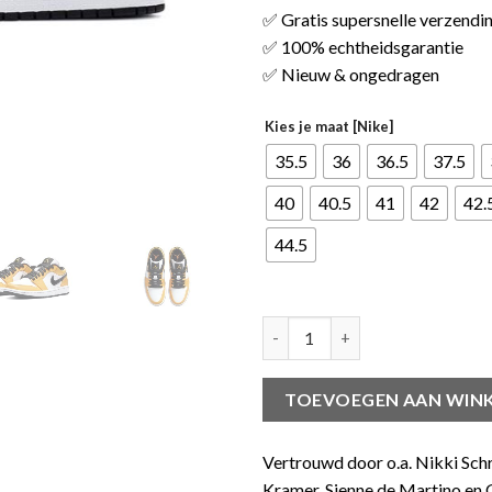
✅ Gratis supersnelle verzendi
✅ 100% echtheidsgarantie
✅ Nieuw & ongedragen
Kies je maat [Nike]
35.5
36
36.5
37.5
40
40.5
41
42
42.
44.5
Jordan 1 Low Laser Orange (W)
TOEVOEGEN AAN WIN
Vertrouwd door o.a. Nikki Sch
Kramer, Sienne de Martino en G