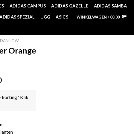
CS
ADIDAS CAMPUS
ADIDAS GAZELLE
ADIDAS SAMBA
ADIDAS SPEZIAL
UGG
ASICS
WINKELWAGEN /
€
0.00
RDAN LOW
ser Orange
0
- korting? Klik
en
lanten