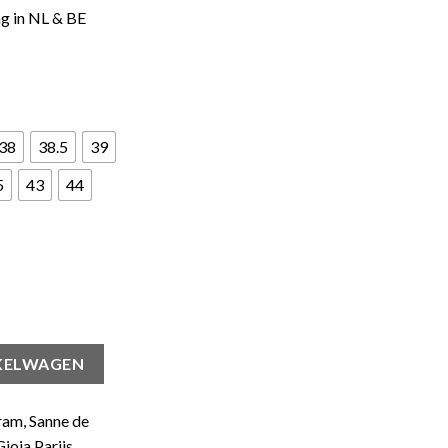
ng in NL & BE
38
38.5
39
5
43
44
 aantal
KELWAGEN
ram, Sanne de
ioia Parijs