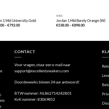
NIKE
n 1 Mid University Gold
Jordan 1 Mid Barely Orange (W)
.00
–
€
792.00
€
538.00
–
€
898.00
CONTACT
KL
Voor vragen, stuur een e-mail naar
Ret
te
support@excellentsneakers.com
Leve
Doordeweeks binnen 24 uur antwoord!
Bet
BTW nummer: NL862714242B01
Priv
.
KvK nummer: 83069852
ons
Dis
e