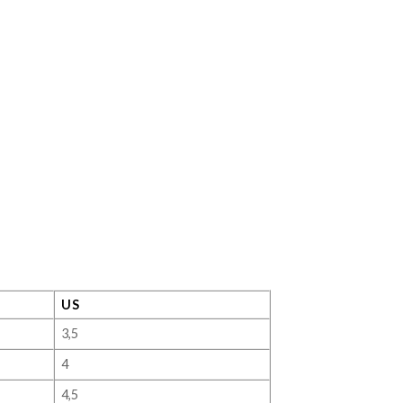
US
3,5
4
4,5