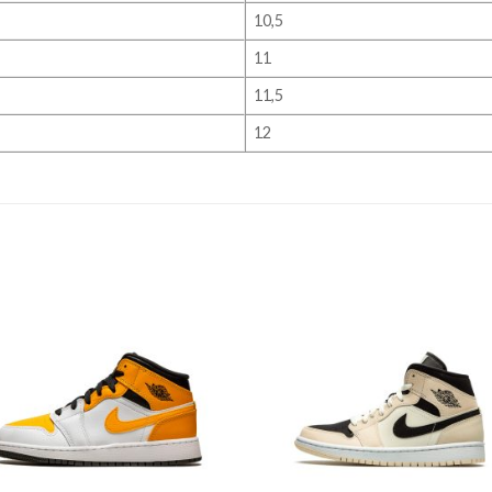
10,5
11
11,5
12