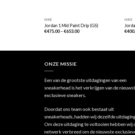
NIKE
NIKE
me Royal
Jordan 1 Mid Paint Drip (GS)
Jorda
€
475.00
–
€
653.00
€
400
ONZE MISSIE
Een van de grootste uitdagingen van een
sneakerhead is het verkrijgen van de nieuws
exclusieve sneakers.
Doordat ons team ook bestaat uit
sneakerheads, hadden wij dezelfde uitdaging
Om deze uitdaging te voltooien hebben wij 
netwerk verbreed om de nieuwste exclusiev