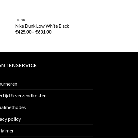
DUNK
Nike Dunk Low White Black
€
425.00
–
€
631.00
ANTENSERVICE
ourneren
rtijd & verzendkosten
aalmethodes
acy policy
claimer