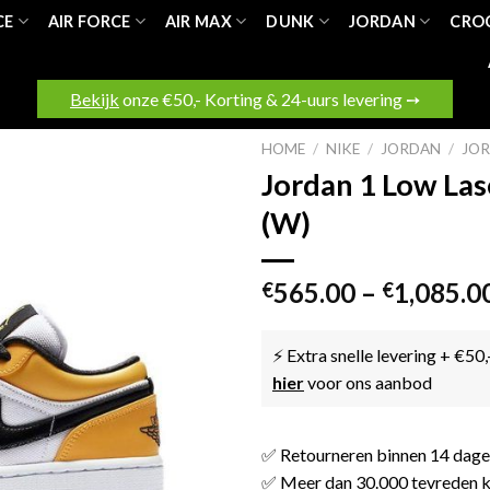
CE
AIR FORCE
AIR MAX
DUNK
JORDAN
CRO
Bekijk
onze €50,- Korting & 24-uurs levering ➙
HOME
/
NIKE
/
JORDAN
/
JO
Jordan 1 Low La
(W)
565.00
–
1,085.0
€
€
⚡ Extra snelle levering + €50,
hier
voor ons aanbod
✅ Retourneren binnen 14 dag
✅ Meer dan 30.000 tevreden k