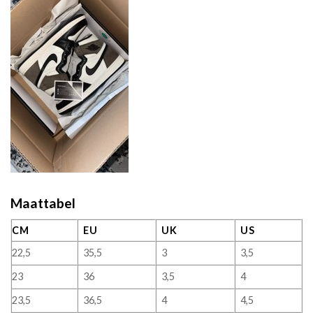
Maattabel
CM
EU
UK
US
22,5
35,5
3
3,5
23
36
3,5
4
23,5
36,5
4
4,5