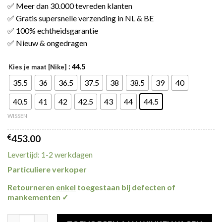
✅ Meer dan 30.000 tevreden klanten
✅ Gratis supersnelle verzending in NL & BE
✅ 100% echtheidsgarantie
✅ Nieuw & ongedragen
: 44.5
Kies je maat [Nike]
35.5
36
36.5
37.5
38
38.5
39
40
40.5
41
42
42.5
43
44
44.5
WISSEN
€
453.00
Levertijd: 1-2 werkdagen
Particuliere verkoper
Retourneren
enkel
toegestaan bij defecten of
mankementen ✓
Jordan 1 Mid Peach Mocha (W) aantal