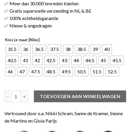
✅ Meer dan 30.000 tevreden klanten
✅ Gratis supersnelle verzending in NL & BE
✅ 100% echtheidsgarantie
✅ Nieuw & ongedragen
Kies je maat [Nike]
35.5
36
36.5
37.5
38
38.5
39
40
40.5
41
42
42.5
43
44
44.5
45
45.5
46
47
47.5
48.5
49.5
50.5
51.5
52.5
Jordan 1 Mid Shadow Red aantal
TOEVOEGEN AAN WINKELWAGEN
Vertrouwd door o.a. Nikki Schram, Sanne de Kramer, Sienne
de Martino en Gioia Parijs