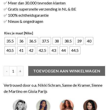
✅ Meer dan 30.000 tevreden klanten
✅ Gratis supersnelle verzending in NL & BE
✅ 100% echtheidsgarantie
✅ Nieuw & ongedragen
Kies je maat [Nike]
35.5
36
36.5
37.5
38
38.5
39
40
40.5
41
42
42.5
43
44
44.5
Jordan 1 Retro High Court Purple (W) aantal
TOEVOEGEN AAN WINKELWAGEN
Vertrouwd door o.a. Nikki Schram, Sanne de Kramer, Sienne
de Martino en Gioia Parijs