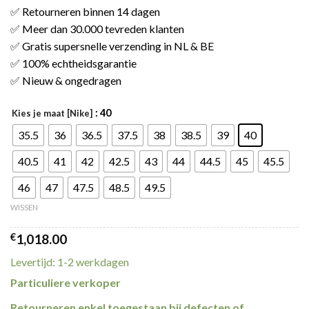
✅ Retourneren binnen 14 dagen
✅ Meer dan 30.000 tevreden klanten
✅ Gratis supersnelle verzending in NL & BE
✅ 100% echtheidsgarantie
✅ Nieuw & ongedragen
: 40
Kies je maat [Nike]
35.5
36
36.5
37.5
38
38.5
39
40
40.5
41
42
42.5
43
44
44.5
45
45.5
46
47
47.5
48.5
49.5
WISSEN
€
1,018.00
Levertijd: 1-2 werkdagen
Particuliere verkoper
Retourneren
enkel
toegestaan bij defecten of