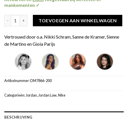
mankementen ✓
Jordan 1 Retro Low OG SP Travis Scott Medium Olive aantal
TOEVOEGEN AAN WINKELWAGEN
Vertrouwd door o.a. Nikki Schram, Sanne de Kramer, Sienne
de Martino en Gioia Parijs
Artikelnummer:
DM7866-200
Categorieën:
Jordan
,
Jordan Low
,
Nike
BESCHRIJVING