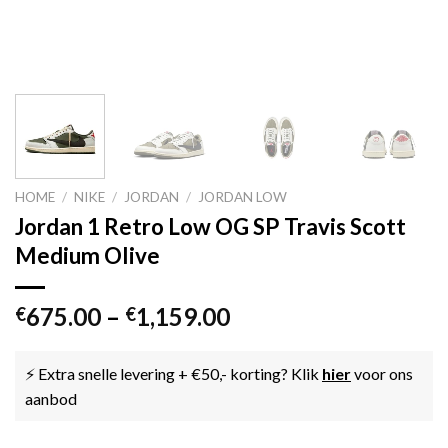
HOME
/
NIKE
/
JORDAN
/
JORDAN LOW
Jordan 1 Retro Low OG SP Travis Scott
Medium Olive
675.00
–
1,159.00
€
€
⚡ Extra snelle levering + €50,- korting? Klik
hier
voor ons
aanbod