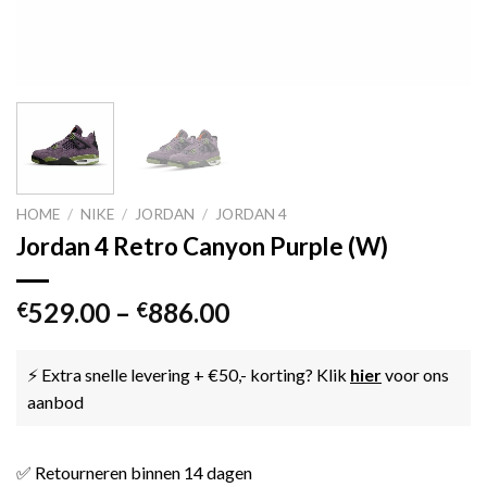
HOME
/
NIKE
/
JORDAN
/
JORDAN 4
Jordan 4 Retro Canyon Purple (W)
529.00
–
886.00
€
€
⚡ Extra snelle levering + €50,- korting? Klik
hier
voor ons
aanbod
✅ Retourneren binnen 14 dagen