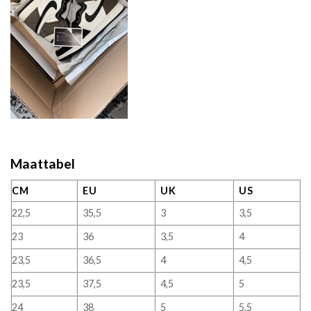
Maattabel
CM
EU
UK
US
22,5
35,5
3
3,5
23
36
3,5
4
23,5
36,5
4
4,5
23,5
37,5
4,5
5
24
38
5
5,5