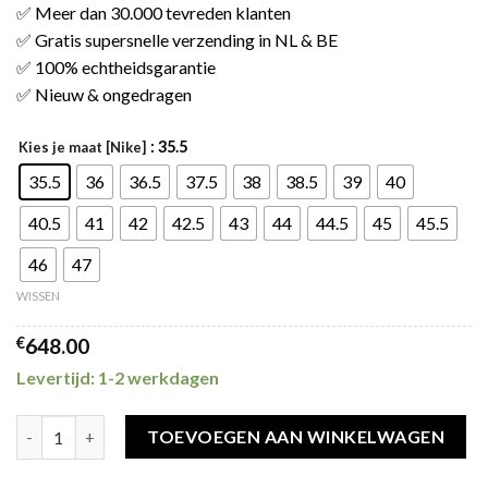
✅ Meer dan 30.000 tevreden klanten
✅ Gratis supersnelle verzending in NL & BE
✅ 100% echtheidsgarantie
✅ Nieuw & ongedragen
: 35.5
Kies je maat [Nike]
35.5
36
36.5
37.5
38
38.5
39
40
40.5
41
42
42.5
43
44
44.5
45
45.5
46
47
WISSEN
€
648.00
Levertijd: 1-2 werkdagen
Jordan 4 Retro Canyon Purple (W) aantal
TOEVOEGEN AAN WINKELWAGEN