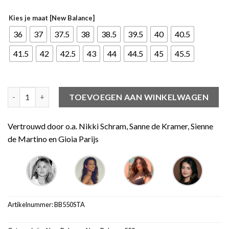
Kies je maat [New Balance]
36
37
37.5
38
38.5
39.5
40
40.5
41.5
42
42.5
43
44
44.5
45
45.5
New Balance 550 Vintage Teal aantal
TOEVOEGEN AAN WINKELWAGEN
Vertrouwd door o.a. Nikki Schram, Sanne de Kramer, Sienne
de Martino en Gioia Parijs
Artikelnummer:
BB550STA