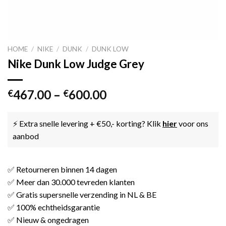
HOME
/
NIKE
/
DUNK
/
DUNK LOW
Nike Dunk Low Judge Grey
467.00
–
600.00
€
€
⚡ Extra snelle levering + €50,- korting? Klik
hier
voor ons
aanbod
✅ Retourneren binnen 14 dagen
✅ Meer dan 30.000 tevreden klanten
✅ Gratis supersnelle verzending in NL & BE
✅ 100% echtheidsgarantie
✅ Nieuw & ongedragen