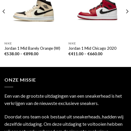
NIKE
NIKE
Jordan 1 Mid Barely Orange (W)
Jordan 1 Mid Chicago 2020
€
538.00
–
€
898.00
€
411.00
–
€
660.00
ONZE MISSIE
Een van de grootste uitdagingen van een sneakerhead is het
verkrijgen van de nieuwste exclusieve sneakers.
Doordat ons team ook bestaat uit sneakerheads, hadden wij
dezelfde uitdaging. Om deze uitdaging te voltooien hebben