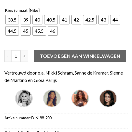
Kies je maat [Nike]
38.5
39
40
40.5
41
42
42.5
43
44
44.5
45
45.5
46
Nike Dunk Low Judge Grey aantal
TOEVOEGEN AAN WINKELWAGEN
Vertrouwd door o.a. Nikki Schram, Sanne de Kramer, Sienne
de Martino en Gioia Parijs
Artikelnummer:
DJ6188-200