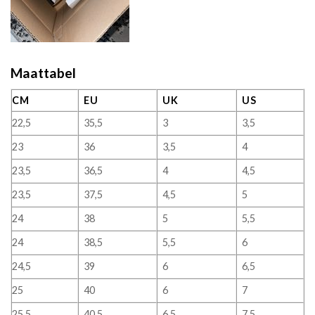
Maattabel
CM
EU
UK
US
22,5
35,5
3
3,5
23
36
3,5
4
23,5
36,5
4
4,5
23,5
37,5
4,5
5
24
38
5
5,5
24
38,5
5,5
6
24,5
39
6
6,5
25
40
6
7
25,5
40,5
6,5
7,5