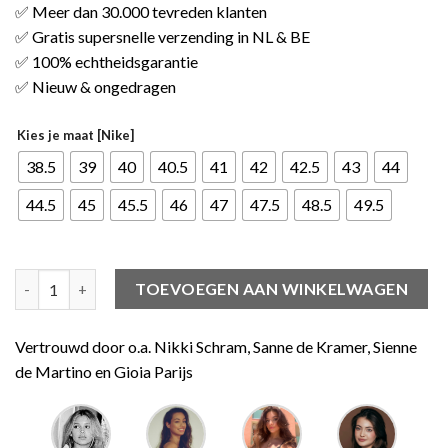
✅ Meer dan 30.000 tevreden klanten
✅ Gratis supersnelle verzending in NL & BE
✅ 100% echtheidsgarantie
✅ Nieuw & ongedragen
Kies je maat [Nike]
38.5
39
40
40.5
41
42
42.5
43
44
44.5
45
45.5
46
47
47.5
48.5
49.5
Nike Dunk Low Scrap aantal
TOEVOEGEN AAN WINKELWAGEN
Vertrouwd door o.a. Nikki Schram, Sanne de Kramer, Sienne
de Martino en Gioia Parijs