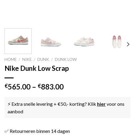
HOME
/
NIKE
/
DUNK
/
DUNK LOW
Nike Dunk Low Scrap
565.00
–
883.00
€
€
⚡ Extra snelle levering + €50,- korting? Klik
hier
voor ons
aanbod
✅ Retourneren binnen 14 dagen