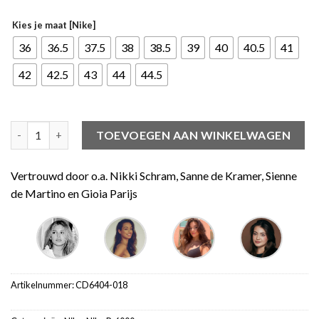
Kies je maat [Nike]
36
36.5
37.5
38
38.5
39
40
40.5
41
42
42.5
43
44
44.5
Nike P-6000 Obsidian Summit White aantal
TOEVOEGEN AAN WINKELWAGEN
Vertrouwd door o.a. Nikki Schram, Sanne de Kramer, Sienne
de Martino en Gioia Parijs
Artikelnummer:
CD6404-018