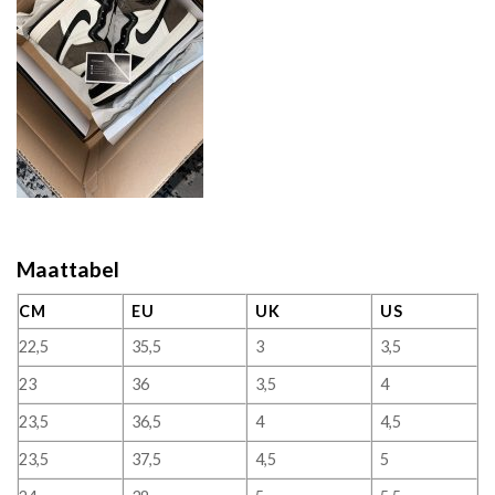
Maattabel
CM
EU
UK
US
22,5
35,5
3
3,5
23
36
3,5
4
23,5
36,5
4
4,5
23,5
37,5
4,5
5