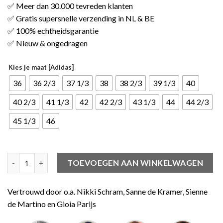
✅ Meer dan 30.000 tevreden klanten
✅ Gratis supersnelle verzending in NL & BE
✅ 100% echtheidsgarantie
✅ Nieuw & ongedragen
Kies je maat [Adidas]
36
36 2/3
37 1/3
38
38 2/3
39 1/3
40
40 2/3
41 1/3
42
42 2/3
43 1/3
44
44 2/3
45 1/3
46
Yeezy Boost 380 Onyx aantal
TOEVOEGEN AAN WINKELWAGEN
Vertrouwd door o.a. Nikki Schram, Sanne de Kramer, Sienne
de Martino en Gioia Parijs