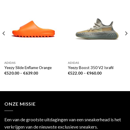
ADIDAS
ADIDAS
Yeezy Slide Enflame Orange
Yeezy Boost 350 V2 Israfil
€
520.00
–
€
639.00
€
522.00
–
€
960.00
ONZE MISSIE
Een van de grootste uitdagingen van een sneakerhead is het
verkrijgen van de nieuwste exclusieve sneakers.