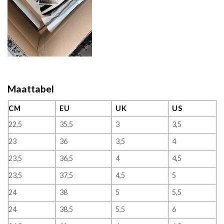
Maattabel
CM
EU
UK
US
22,5
35,5
3
3,5
23
36
3,5
4
23,5
36,5
4
4,5
23,5
37,5
4,5
5
24
38
5
5,5
24
38,5
5,5
6