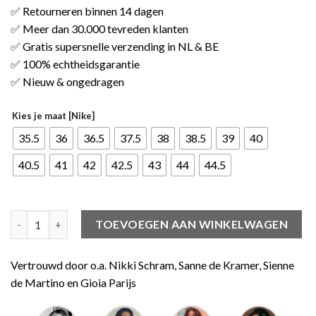
✅ Retourneren binnen 14 dagen
✅ Meer dan 30.000 tevreden klanten
✅ Gratis supersnelle verzending in NL & BE
✅ 100% echtheidsgarantie
✅ Nieuw & ongedragen
Kies je maat [Nike]
35.5
36
36.5
37.5
38
38.5
39
40
40.5
41
42
42.5
43
44
44.5
Nike Air Max 90 Black Metallic Gold Summit White (W) aantal
TOEVOEGEN AAN WINKELWAGEN
Vertrouwd door o.a. Nikki Schram, Sanne de Kramer, Sienne
de Martino en Gioia Parijs