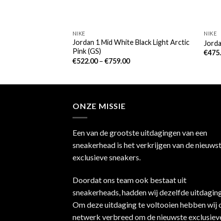
NIKE
NIKE
Jordan 1 Mid White Black Light Arctic
 Red
Jorda
Pink (GS)
€
475
€
522.00
–
€
759.00
ONZE MISSIE
Een van de grootste uitdagingen van een
sneakerhead is het verkrijgen van de nieuws
exclusieve sneakers.
Doordat ons team ook bestaat uit
sneakerheads, hadden wij dezelfde uitdaging
Om deze uitdaging te voltooien hebben wij 
netwerk verbreed om de nieuwste exclusiev