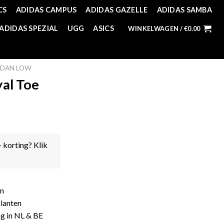
CS
ADIDAS CAMPUS
ADIDAS GAZELLE
ADIDAS SAMBA
ADIDAS SPEZIAL
UGG
ASICS
WINKELWAGEN /
€
0.00
RDAN LOW
al Toe
- korting? Klik
en
lanten
ng in NL & BE