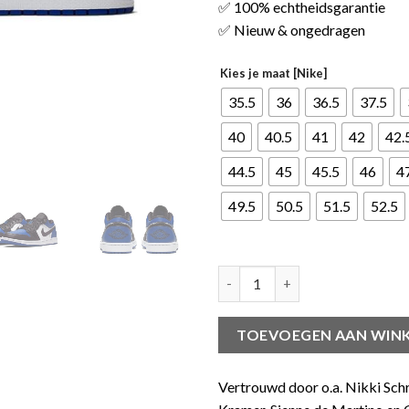
✅ 100% echtheidsgarantie
✅ Nieuw & ongedragen
Kies je maat [Nike]
35.5
36
36.5
37.5
40
40.5
41
42
42.
44.5
45
45.5
46
4
49.5
50.5
51.5
52.5
Jordan 1 Low Royal Toe aantal
TOEVOEGEN AAN WIN
Vertrouwd door o.a. Nikki Sch