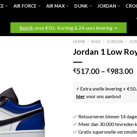
CE
AIR FORCE
AIR MAX
DUNK
JORDAN
CRO
Bekijk
onze €50,- Korting & 24-uurs levering ➙
HOME
/
NIKE
/
JORDAN
/
JO
Jordan 1 Low Roy
517.00
–
983.00
€
€
⚡ Extra snelle levering + €50,
hier
voor ons aanbod
✅ Retourneren binnen 14 dag
✅ Meer dan 30.000 tevreden k
✅ Gratis supersnelle verzendi