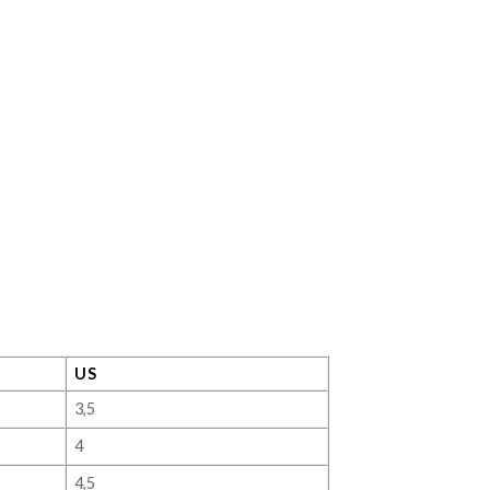
US
3,5
4
4,5