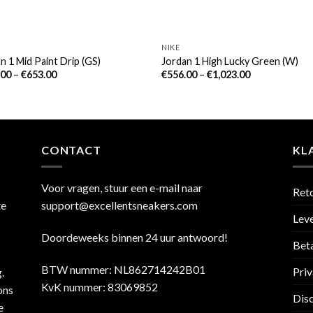
NIKE
n 1 Mid Paint Drip (GS)
Jordan 1 High Lucky Green (W)
.00
–
€
653.00
€
556.00
–
€
1,023.00
CONTACT
KL
Voor vragen, stuur een e-mail naar
Ret
te
support@excellentsneakers.com
Leve
Doordeweeks binnen 24 uur antwoord!
Bet
BTW nummer: NL862714242B01
Priv
.
KvK nummer: 83069852
ons
Dis
e