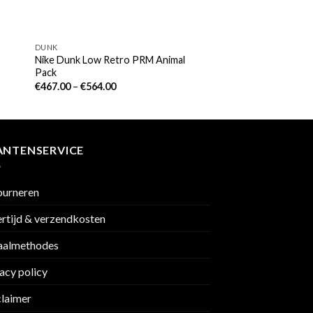
DUNK
Nike Dunk Low Retro PRM Animal
Pack
€
467.00
–
€
564.00
ANTENSERVICE
ourneren
rtijd & verzendkosten
aalmethodes
acy policy
claimer