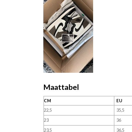
Maattabel
CM
EU
22,5
35,5
23
36
23,5
36,5