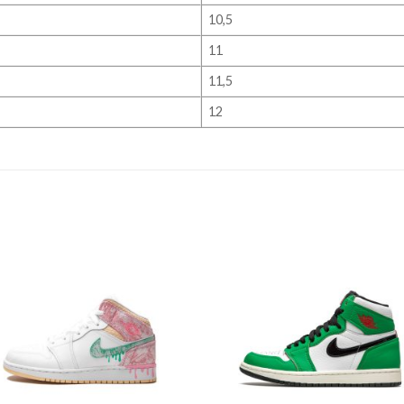
10,5
11
11,5
12