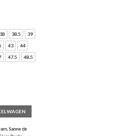
38
38.5
39
5
43
44
7
47.5
48.5
KELWAGEN
ram, Sanne de