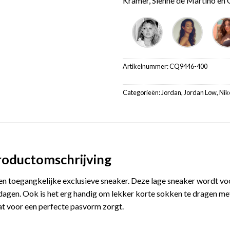
Kramer, Sienne de Martino en G
Artikelnummer:
CQ9446-400
Categorieën:
Jordan
,
Jordan Low
,
Nik
roductomschrijving
en toegangkelijke exclusieve sneaker. Deze lage sneaker wordt vo
 dagen. Ook is het erg handig om lekker korte sokken te dragen m
at voor een perfecte pasvorm zorgt.