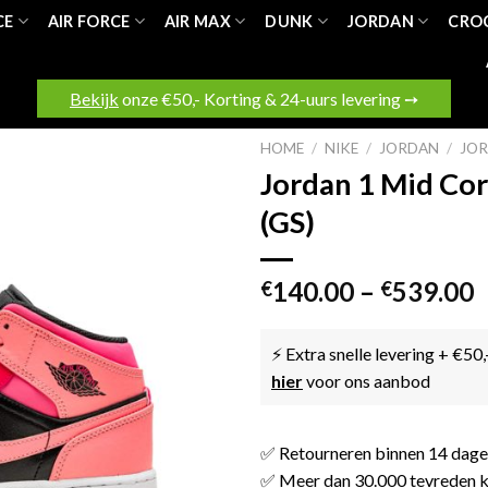
CE
AIR FORCE
AIR MAX
DUNK
JORDAN
CRO
Bekijk
onze €50,- Korting & 24-uurs levering ➙
HOME
/
NIKE
/
JORDAN
/
JOR
Jordan 1 Mid Cor
(GS)
140.00
–
539.00
€
€
⚡ Extra snelle levering + €50,
hier
voor ons aanbod
✅ Retourneren binnen 14 dag
✅ Meer dan 30.000 tevreden k