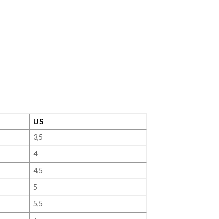
US
3,5
4
4,5
5
5,5