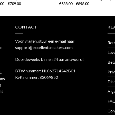
.00
–
€
709.00
€
538.00
–
€
898.00
CONTACT
KL
Voor vragen, stuur een e-mail naar
Ret
te
support@excellentsneakers.com
Leve
Doordeweeks binnen 24 uur antwoord!
Bet
BTW nummer: NL862714242B01
Priv
.
KvK nummer: 83069852
ons
Dis
e
it
Alg
FA
Con