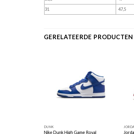
31
47,5
GERELATEERDE PRODUCTEN
DUNK
JORD
h Green
Nike Dunk High Game Royal
Jord