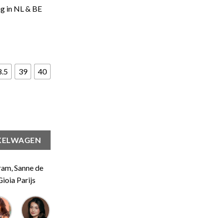
ng in NL & BE
8.5
39
40
aantal
KELWAGEN
ram, Sanne de
ioia Parijs