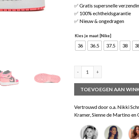
✅ Gratis supersnelle verzendi
✅ 100% echtheidsgarantie
✅ Nieuw & ongedragen
Kies je maat [Nike]
36
36.5
37.5
38
3
Jordan 1 Mid Coral Chalk (GS) 
TOEVOEGEN AAN WIN
Vertrouwd door o.a. Nikki Sch
Kramer, Sienne de Martino en G