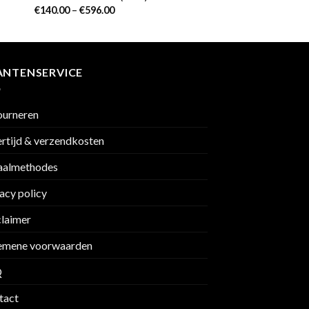
€
140.00
–
€
596.00
ANTENSERVICE
ourneren
rtijd & verzendkosten
aalmethodes
acy policy
claimer
emene voorwaarden
Q
tact