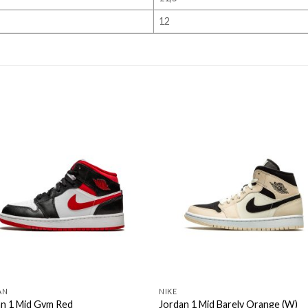
12
AN
NIKE
an 1 Mid Gym Red
Jordan 1 Mid Barely Orange (W)