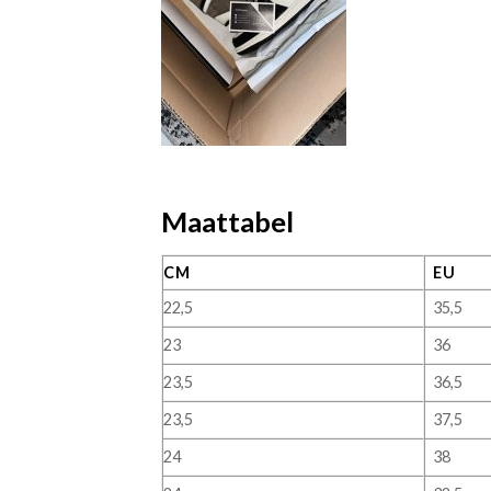
Maattabel
CM
EU
22,5
35,5
23
36
23,5
36,5
23,5
37,5
24
38