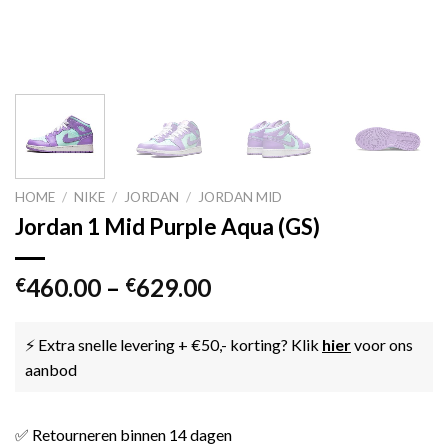
HOME
/
NIKE
/
JORDAN
/
JORDAN MID
Jordan 1 Mid Purple Aqua (GS)
460.00
–
629.00
€
€
⚡ Extra snelle levering + €50,- korting? Klik
hier
voor ons
aanbod
✅ Retourneren binnen 14 dagen