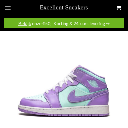
Skip
to
content
Bekijk
onze €50,- Korting & 24-uurs levering ➙