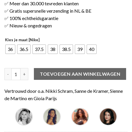
✅ Meer dan 30.000 tevreden klanten
✅ Gratis supersnelle verzending in NL & BE
✅ 100% echtheidsgarantie
✅ Nieuw & ongedragen
Kies je maat [Nike]
36
36.5
37.5
38
38.5
39
40
Jordan 1 Mid Purple Aqua (GS) aantal
TOEVOEGEN AAN WINKELWAGEN
Vertrouwd door o.a. Nikki Schram, Sanne de Kramer, Sienne
de Martino en Gioia Parijs