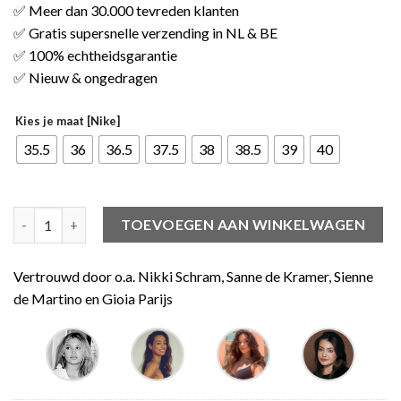
✅ Meer dan 30.000 tevreden klanten
✅ Gratis supersnelle verzending in NL & BE
✅ 100% echtheidsgarantie
✅ Nieuw & ongedragen
Kies je maat [Nike]
35.5
36
36.5
37.5
38
38.5
39
40
Jordan 1 Mid SE Houndstooth (GS) aantal
TOEVOEGEN AAN WINKELWAGEN
Vertrouwd door o.a. Nikki Schram, Sanne de Kramer, Sienne
de Martino en Gioia Parijs