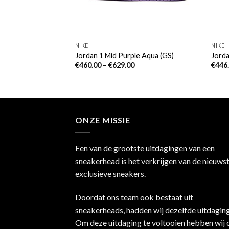
NIKE
NIKE
on Fiber
Jordan 1 Mid Purple Aqua (GS)
Jorda
€
460.00
–
€
629.00
€
446
ONZE MISSIE
Een van de grootste uitdagingen van een
sneakerhead is het verkrijgen van de nieuws
exclusieve sneakers.
Doordat ons team ook bestaat uit
sneakerheads, hadden wij dezelfde uitdaging
Om deze uitdaging te voltooien hebben wij 