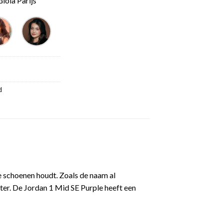
ioia Parijs
d
ge schoenen houdt. Zoals de naam al
er. De Jordan 1 Mid SE Purple heeft een