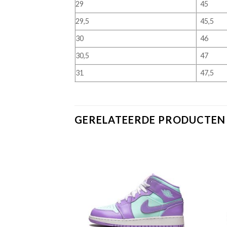
29
45
29,5
45,5
30
46
30,5
47
31
47,5
GERELATEERDE PRODUCTEN