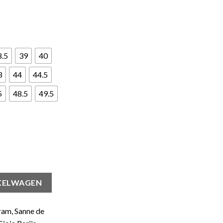
8.5
39
40
3
44
44.5
5
48.5
49.5
KELWAGEN
ram, Sanne de