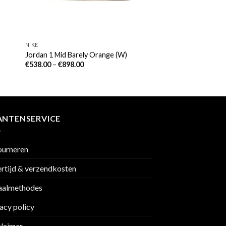
NIKE
Jordan 1 Mid Barely Orange (W)
€
538.00
–
€
898.00
ANTENSERVICE
ourneren
rtijd & verzendkosten
aalmethodes
acy policy
claimer