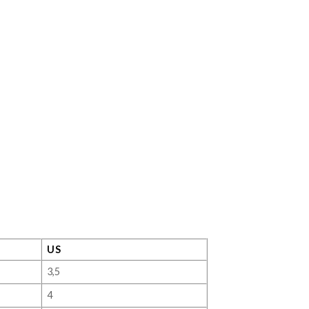
US
3,5
4