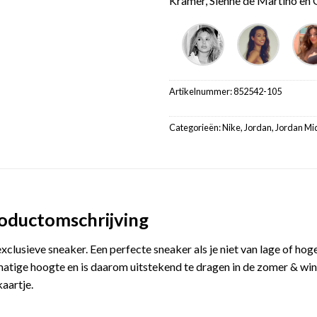
Kramer, Sienne de Martino en G
Artikelnummer:
852542-105
Categorieën:
Nike
,
Jordan
,
Jordan Mi
roductomschrijving
xclusieve sneaker. Een perfecte sneaker als je niet van lage of ho
tige hoogte en is daarom uitstekend te dragen in de zomer & wint
kaartje.