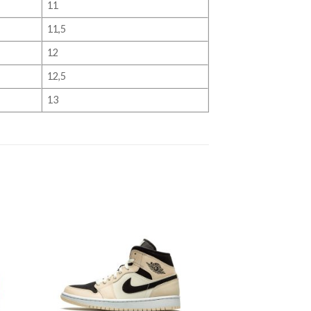
11
11,5
12
12,5
13