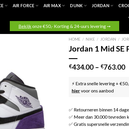
CE
AIR FORCE
AIR MAX
DUNK
JORDAN
CRO
Bekijk
onze €50,- Korting & 24-uurs levering ➙
HOME
/
NIKE
/
JORDAN
/
JOR
Jordan 1 Mid SE 
434.00
–
763.00
€
€
⚡ Extra snelle levering + €50,
hier
voor ons aanbod
✅ Retourneren binnen 14 dag
✅ Meer dan 30.000 tevreden k
✅ Gratis supersnelle verzendi