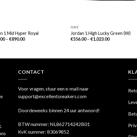
NIKE
n 1 Mid Hyper Royal
Jordan 1 High Lucky Green (W)
.00
–
€
890.00
€
556.00
–
€
1,023.00
CONTACT
KL
Voor vragen, stuur een e-mail naar
Ret
te
support@excellentsneakers.com
Leve
Doordeweeks binnen 24 uur antwoord!
Bet
BTW nummer: NL862714242B01
Priv
.
KvK nummer: 83069852
ons
Dis