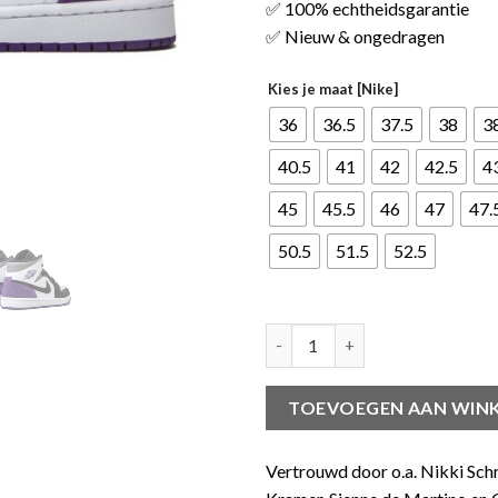
✅ 100% echtheidsgarantie
✅ Nieuw & ongedragen
Kies je maat [Nike]
36
36.5
37.5
38
3
40.5
41
42
42.5
4
45
45.5
46
47
47.
50.5
51.5
52.5
Jordan 1 Mid SE Purple aantal
TOEVOEGEN AAN WIN
Vertrouwd door o.a. Nikki Sch