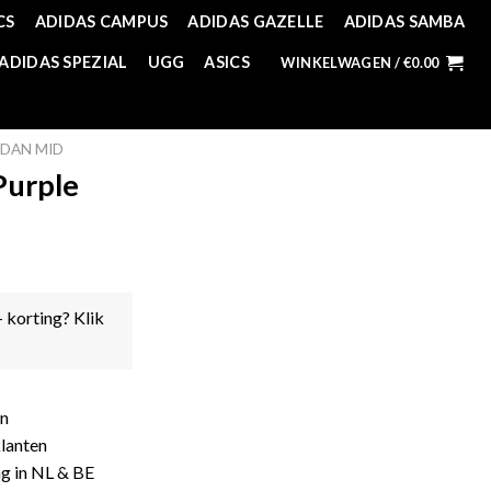
CS
ADIDAS CAMPUS
ADIDAS GAZELLE
ADIDAS SAMBA
ADIDAS SPEZIAL
UGG
ASICS
WINKELWAGEN /
€
0.00
DAN MID
Purple
- korting? Klik
en
lanten
ng in NL & BE