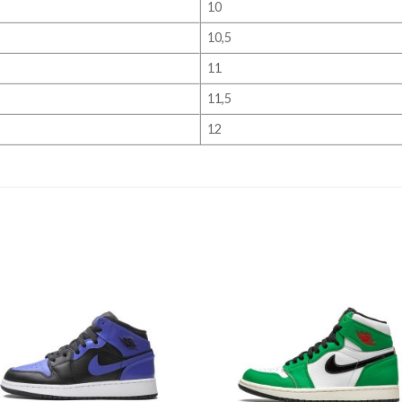
10
10,5
11
11,5
12