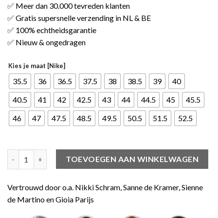
✅ Meer dan 30.000 tevreden klanten
✅ Gratis supersnelle verzending in NL & BE
✅ 100% echtheidsgarantie
✅ Nieuw & ongedragen
Kies je maat [Nike]
35.5
36
36.5
37.5
38
38.5
39
40
40.5
41
42
42.5
43
44
44.5
45
45.5
46
47
47.5
48.5
49.5
50.5
51.5
52.5
Jordan 1 Mid University Gold Black aantal
TOEVOEGEN AAN WINKELWAGEN
Vertrouwd door o.a. Nikki Schram, Sanne de Kramer, Sienne
de Martino en Gioia Parijs