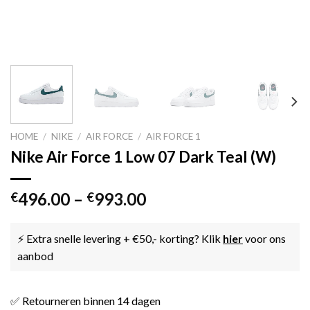
HOME
/
NIKE
/
AIR FORCE
/
AIR FORCE 1
Nike Air Force 1 Low 07 Dark Teal (W)
496.00
–
993.00
€
€
⚡ Extra snelle levering + €50,- korting? Klik
hier
voor ons
aanbod
✅ Retourneren binnen 14 dagen