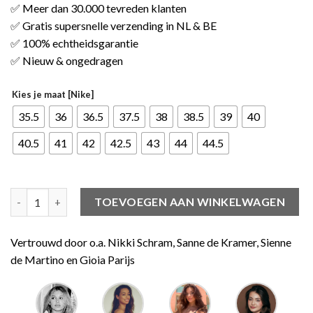
✅ Meer dan 30.000 tevreden klanten
✅ Gratis supersnelle verzending in NL & BE
✅ 100% echtheidsgarantie
✅ Nieuw & ongedragen
Kies je maat [Nike]
35.5
36
36.5
37.5
38
38.5
39
40
40.5
41
42
42.5
43
44
44.5
Nike Air Force 1 Low 07 Dark Teal (W) aantal
TOEVOEGEN AAN WINKELWAGEN
Vertrouwd door o.a. Nikki Schram, Sanne de Kramer, Sienne
de Martino en Gioia Parijs