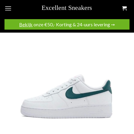
Skip
to
content
Bekijk
onze €50,- Korting & 24-uurs levering ➙