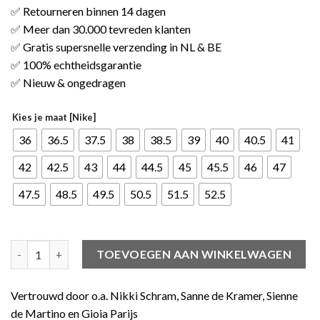
✅ Retourneren binnen 14 dagen
✅ Meer dan 30.000 tevreden klanten
✅ Gratis supersnelle verzending in NL & BE
✅ 100% echtheidsgarantie
✅ Nieuw & ongedragen
Kies je maat [Nike]
36
36.5
37.5
38
38.5
39
40
40.5
41
42
42.5
43
44
44.5
45
45.5
46
47
47.5
48.5
49.5
50.5
51.5
52.5
Nike Air Force 1 Low LeBron James Strive For Greatness aantal
TOEVOEGEN AAN WINKELWAGEN
Vertrouwd door o.a. Nikki Schram, Sanne de Kramer, Sienne
de Martino en Gioia Parijs