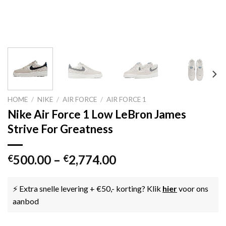
HOME
/
NIKE
/
AIR FORCE
/
AIR FORCE 1
Nike Air Force 1 Low LeBron James
Strive For Greatness
500.00
–
2,774.00
€
€
⚡ Extra snelle levering + €50,- korting? Klik
hier
voor ons
aanbod