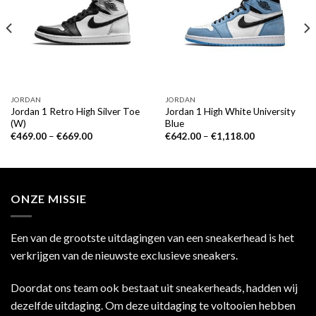
JORDAN
JORDAN
Jordan 1 Retro High Silver Toe
Jordan 1 High White University
(W)
Blue
€
469.00
–
€
669.00
€
642.00
–
€
1,118.00
ONZE MISSIE
Een van de grootste uitdagingen van een sneakerhead is het
verkrijgen van de nieuwste exclusieve sneakers.
Doordat ons team ook bestaat uit sneakerheads, hadden wij
dezelfde uitdaging. Om deze uitdaging te voltooien hebben