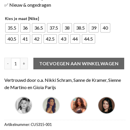
✅ Nieuw & ongedragen
Kies je maat [Nike]
35.5
36
36.5
37.5
38
38.5
39
40
40.5
41
42
42.5
43
44
44.5
Nike Air Force 1 Low Shadow Black Light Arctic Pink aantal
TOEVOEGEN AAN WINKELWAGEN
Vertrouwd door o.a. Nikki Schram, Sanne de Kramer, Sienne
de Martino en Gioia Parijs
Artikelnummer:
CU5315-001