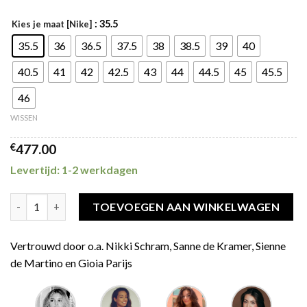
: 35.5
Kies je maat [Nike]
35.5
36
36.5
37.5
38
38.5
39
40
40.5
41
42
42.5
43
44
44.5
45
45.5
46
WISSEN
€
477.00
Levertijd: 1-2 werkdagen
Jordan 1 Mid Metallic Gold Black White aantal
TOEVOEGEN AAN WINKELWAGEN
Vertrouwd door o.a. Nikki Schram, Sanne de Kramer, Sienne
de Martino en Gioia Parijs