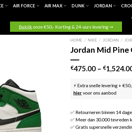
CE
AIR FORCE
AIR MAX
DUNK
JORDAN
CRO
Bekijk
onze €50,- Korting & 24-uurs levering ➙
HOME
/
NIKE
/
JORDAN
/
JOR
Jordan Mid Pine
475.00
–
1,524.0
€
€
⚡ Extra snelle levering + €50,
hier
voor ons aanbod
✅ Retourneren binnen 14 dag
✅ Meer dan 30.000 tevreden k
✅ Gratis supersnelle verzendi