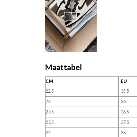
Maattabel
CM
EU
22,5
35,5
23
36
23,5
36,5
23,5
37,5
24
38