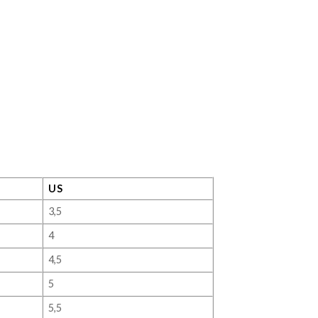
US
3,5
4
4,5
5
5,5