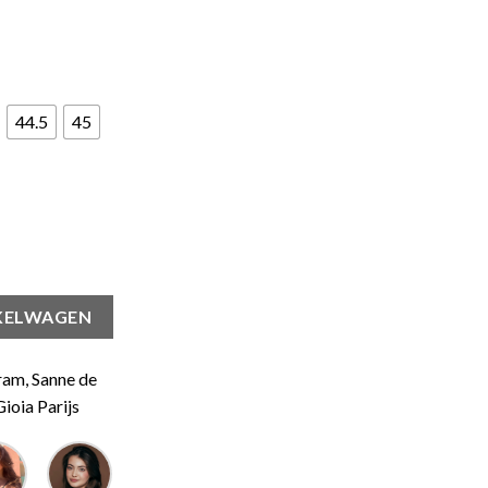
44.5
45
KELWAGEN
ram, Sanne de
ioia Parijs