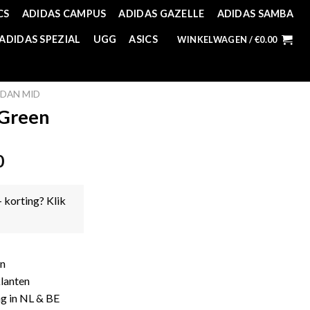
CS
ADIDAS CAMPUS
ADIDAS GAZELLE
ADIDAS SAMBA
ADIDAS SPEZIAL
UGG
ASICS
WINKELWAGEN /
€
0.00
DAN MID
 Green
0
- korting? Klik
en
lanten
ng in NL & BE