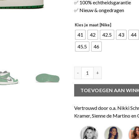
✅ 100% echtheidsgarantie
✅ Nieuw & ongedragen
Kies je maat [Nike]
41
42
42.5
43
44
45.5
46
Jordan Mid Pine Green aantal
TOEVOEGEN AAN WIN
Vertrouwd door o.a. Nikki Sch
Kramer, Sienne de Martino en G