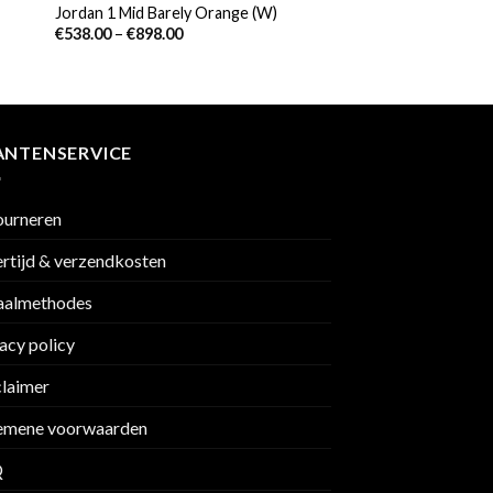
Jordan 1 Mid Barely Orange (W)
€
538.00
–
€
898.00
ANTENSERVICE
ourneren
rtijd & verzendkosten
aalmethodes
acy policy
claimer
emene voorwaarden
Q