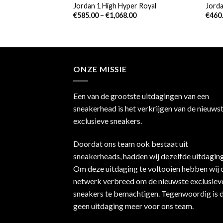
 Drip (GS)
Jordan 1 High Hyper Royal
Jorda
€
585.00
–
€
1,068.00
€
460
ONZE MISSIE
Een van de grootste uitdagingen van een
sneakerhead is het verkrijgen van de nieuws
exclusieve sneakers.
Doordat ons team ook bestaat uit
sneakerheads, hadden wij dezelfde uitdaging
Om deze uitdaging te voltooien hebben wij 
netwerk verbreed om de nieuwste exclusiev
sneakers te bemachtigen. Tegenwoordig is d
geen uitdaging meer voor ons team.