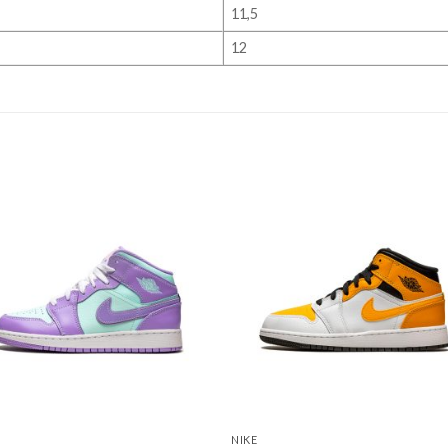
11,5
12
NIKE