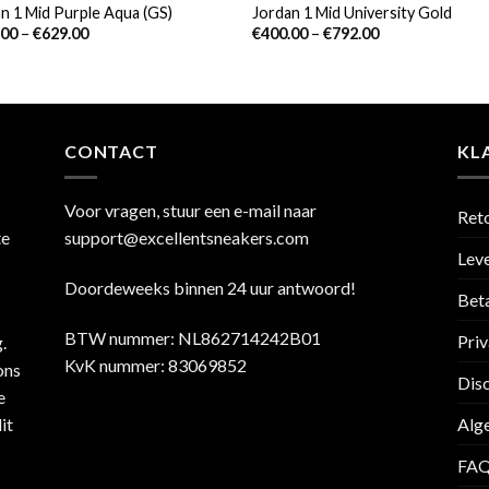
n 1 Mid Purple Aqua (GS)
Jordan 1 Mid University Gold
.00
–
€
629.00
€
400.00
–
€
792.00
CONTACT
KL
Voor vragen, stuur een e-mail naar
Ret
te
support@excellentsneakers.com
Leve
Doordeweeks binnen 24 uur antwoord!
Bet
BTW nummer: NL862714242B01
Priv
.
KvK nummer: 83069852
ons
Dis
e
it
Alg
FA