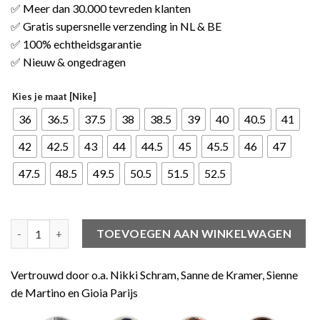
✅ Meer dan 30.000 tevreden klanten
✅ Gratis supersnelle verzending in NL & BE
✅ 100% echtheidsgarantie
✅ Nieuw & ongedragen
Kies je maat [Nike]
36
36.5
37.5
38
38.5
39
40
40.5
41
42
42.5
43
44
44.5
45
45.5
46
47
47.5
48.5
49.5
50.5
51.5
52.5
Nike Dunk High Fragment Tokyo aantal
TOEVOEGEN AAN WINKELWAGEN
Vertrouwd door o.a. Nikki Schram, Sanne de Kramer, Sienne
de Martino en Gioia Parijs