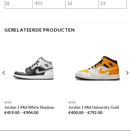
31
47,5
12
13
GERELATEERDE PRODUCTEN
NIKE
NIKE
Jordan 1 Mid White Shadow
Jordan 1 Mid University Gold
€
459.00
–
€
904.00
€
400.00
–
€
792.00