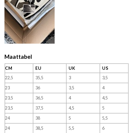
Maattabel
CM
EU
UK
US
22,5
35,5
3
3,5
23
36
3,5
4
23,5
36,5
4
4,5
23,5
37,5
4,5
5
24
38
5
5,5
24
38,5
5,5
6